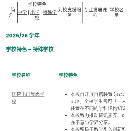
学校特色
简
到校支援服
专业发展课
学校名
中学
|
小学
|
特殊学
介
务
程
单
校
2025/26 学年
学校特色 - 特殊学校
学校名称
学校特色
匡智屯门晨岗学
本校自开展自携装置 (BYOD
校
80%。全校学生皆可「一人
装置在不同的学科建构知识
本校致力推动资讯素养、KO
亦乐意与学界分享。
本校积极于教学引入创新科