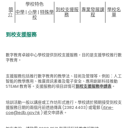
學校特色
簡
到校支援服
專業發展課
學校名
中學
|
小學
|
特殊學
介
務
程
單
校
到校支援服務
數字教育卓越中心學校提供到校支援服務，目的是支援學校推行數
字教育。
支援服務包括推行數字教育的教學法、技術及管理等，例如：人工
智能的教學應用、推廣資訊素養及電子安全、應用創新科技推動
STEAM 教育等。支援服務的項目詳情可
到校支援服務申請表
。
培訓活動一般以講座或工作坊形式進行。學校請於預期接受到校支
援服務日期的兩個月前透過傳真 (2382 4403) 或電郵 (
itine-
coe@edb.gov.hk
) 遞交申請表。