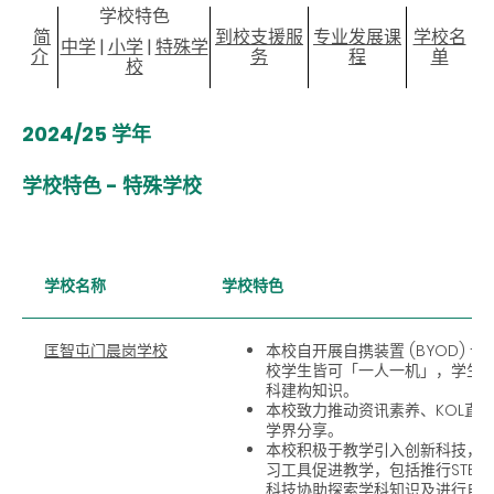
学校特色
简
到校支援服
专业发展课
学校名
中学
|
小学
|
特殊学
介
务
程
单
校
2024/25 学年
学校特色 - 特殊学校
学校名称
学校特色
匡智屯门晨岗学校
本校自开展自携装置 (BYOD) 
校学生皆可「一人一机」，学生
科建构知识。
本校致力推动资讯素养、KOL直
学界分享。
本校积极于教学引入创新科技，
习工具促进教学，包括推行STE
科技协助探索学科知识及进行自