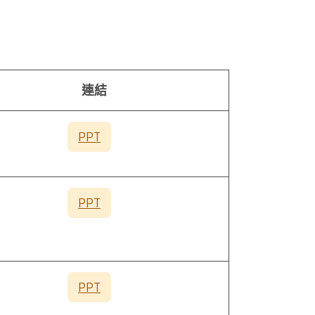
連結
PPT
PPT
PPT