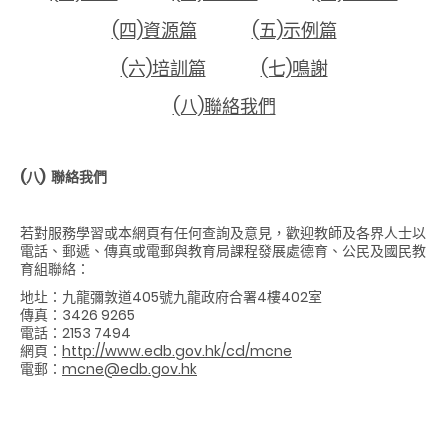
(四)資源篇
(五)示例篇
(六)培訓篇
(七)鳴謝
(八)聯絡我們
(八)
聯絡我們
若對服務學習或本網頁有任何查詢及意見，歡迎教師及各界人士以
電話、郵遞、傳真或電郵與教育局課程發展處德育、公民及國民教
育組聯絡：
地圵：
九龍彌敦道405號九龍政府合署4樓402室
傳真：
3426 9265
電話：
2153 7494
網頁：
http://www.edb.gov.hk/cd/mcne
電郵：
mcne@edb.gov.hk