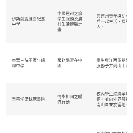
中國連州之旅-
與連州青年探訪小
伊斯蘭脫維善紀念
學生服務及農
戶一起生活、探訪
中學
村生活體驗計
人。
畫
東華三院甲寅年總
服務學習在中
學生與江西重點學
理中學
國
服務予井崗山山區
校內學生編織羊毛
情牽祖國之暖
樂善堂梁銶琚書院
帽，並向外界募捐
流行動
南山區並於當地考