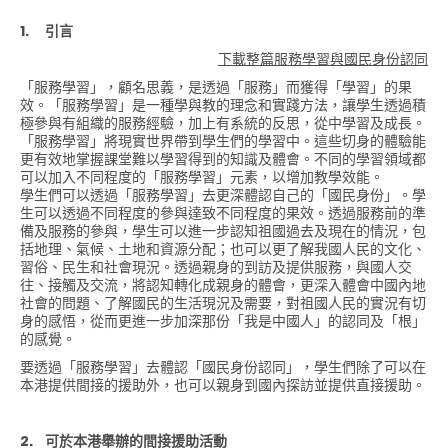
1.
引言
下載整篇服務學習與國民身份認同
「服務學習」，顧名思義，是透過「服務」而獲得「學習」的果
效。「服務學習」是一種學與教的理念和實踐方法，讓學生透過積
極參與有組織的服務經驗，加上有系統的反思，從中學習及成長。
「服務學習」將現實世界帶到學生們的學習中。這些切身的體驗能
更有效地掌握課堂難以學習得到的知識及體會。不同的學習領域都
可以加入不同程度的「服務學習」元素，以增加教學效能。
學生們可以透過「服務學習」去更深體認自己的「國民身份」。學
生可以透過不同程度的參與達致不同程度的果效。透過服務前的準
備及服務的參與，學生可以進一步認知祖國過去及現在的情況，包
括地理、氣候、土地和資源分配；也可以更了解我國人民的文化、
習俗、民生和社會現況。透過親身的到訪及提供服務，與國人交
往、接觸及交流，將認知轉化成親身的體會，更深入體會中國內地
社會的問題、了解國民的生活現況及需要，對祖國人民的實況有切
身的感悟，從而更進一步加深那份「我是中國人」的認同及「根」
的感覺。
要透過「服務學習」去體認「國民身份認同」，學生們除了可以在
本港提供間接的援助外，也可以親身到國內探訪並提供直接援助。
2.
可於本港舉辦的間接援助活動