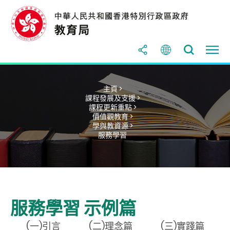
主頁 >
課程發展及支援 >
課程更新重點 >
價值觀教育 >
學與教資源 >
服務學習
服務學習 示例篇
(一)引言
(二)理念篇
(三)實踐篇