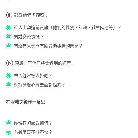
(iii)
鼓勵他們多觀察：
誰人主動進前買旗（他們的性別、年齡、社會階層等）？
男或女較慷慨？
有沒有人發問有關受助機構的問題？
(iv)
預想一下他們將會遇到的經歷：
會否經常被人拒絕？
應持甚麼心態去面對拒絕？
在服務之後作一反思
你現在的感受如何？
有甚麼事不吐不快？