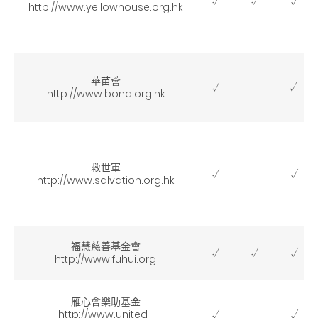
√
√
√
http://www.yellowhouse.org.hk
華苗薈
√
√
http://www.bond.org.hk
救世軍
√
√
http://www.salvation.org.hk
福慧慈善基金會
√
√
√
http://www.fuhui.org
雁心會樂助基金
http://www.united-
√
√