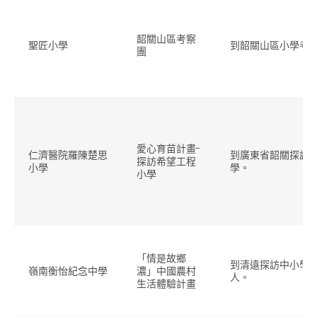
韶關山區考察
聖匠小學
到韶關山區小學考
團
愛心育苗計畫-
仁濟醫院羅陳楚思
到廣東省韶關探訪
探訪希望工程
小學
學。
小學
「情是故鄉
到清遠探訪中小學
嶺南衡怡紀念中學
濃」中國農村
人。
生活體驗計畫