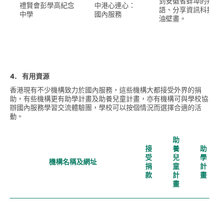
到安徽省蚌埠的鄉
禮賢會彭學高紀念
中港心連心：
語、分享資訊科技
中學
國內服務
油壁畫。
4.
有用資源
香港現有不少機構致力於國內服務，這些機構大都接受外界的捐
助，有些機構更有助學計畫及助養兒童計畫，亦有機構可與學校協
辦國內服務學習交流體驗團，學校可以按個情況而選擇合適的活
動。
助
接
養
助
受
兒
學
機構名稱及網址
捐
童
計
款
計
畫
畫