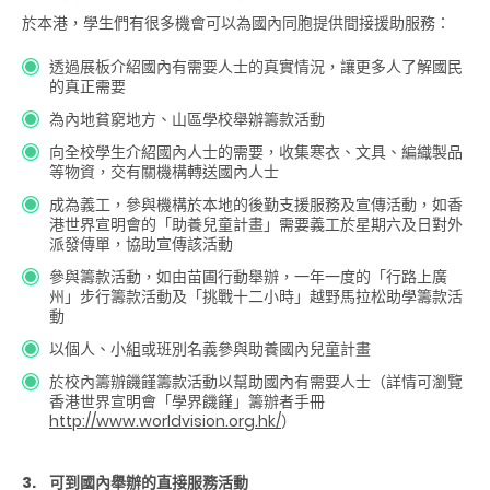
於本港，學生們有很多機會可以為國內同胞提供間接援助服務：
透過展板介紹國內有需要人士的真實情況，讓更多人了解國民
的真正需要
為內地貧窮地方、山區學校舉辦籌款活動
向全校學生介紹國內人士的需要，收集寒衣、文具、編織製品
等物資，交有關機構轉送國內人士
成為義工，參與機構於本地的後勤支援服務及宣傳活動，如香
港世界宣明會的「助養兒童計畫」需要義工於星期六及日對外
派發傳單，協助宣傳該活動
參與籌款活動，如由苗圃行動舉辦，一年一度的「行路上廣
州」步行籌款活動及「挑戰十二小時」越野馬拉松助學籌款活
動
以個人、小組或班別名義參與助養國內兒童計畫
於校內籌辦饑饉籌款活動以幫助國內有需要人士（詳情可瀏覽
香港世界宣明會「學界饑饉」籌辦者手冊
http://www.worldvision.org.hk/
）
3.
可到國內舉辦的直接服務活動