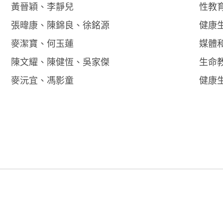
黃晉穎、李靜兒
性教
張暐康、陳錦良、徐銘源
健康
麥潔寶、何玉蓮
媒體
陳文耀、陳健恆、吳家傑
生命
麥沅宜、馮影童
健康