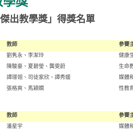
教學獎
教育傑出教學獎」得獎名單
教師
參賽
劉隽永、李潔玲
健康
陳駿豪、夏碧瑩、龔雯蔚
生命
譚璟翎、司徒家欣、譚秀媛
媒體
張格爽、馬穎嫻
性教
教師
參賽
潘星宇
媒體