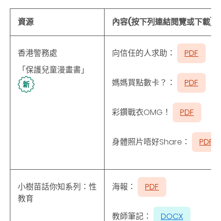
資源
內容(按下列連結閱覽或下載)
香港警務處
向信任的人求助：
PDF
「保護兒童漫畫書」
媽媽買點數卡？：
PDF
新
彩鑽戰衣OMG！
PDF
身體照片唔好Share：
PDF
小樹苗話你知系列：性
海報：
PDF
教育
教師筆記：
DOCX