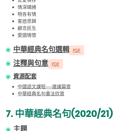
友愛長存
情深繾綣
物各有情
客途思歸
顧念民生
愛國情懷
中華經典名句選輯
注釋與句意
資源配套
中國語文課程──建議篇章
中華經典名句書法欣賞
7. 中華經典名句(2020/21)
主題