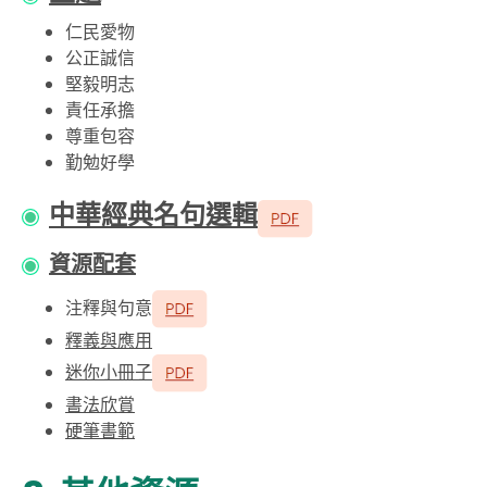
仁民愛物
公正誠信
堅毅明志
責任承擔
尊重包容
勤勉好學
中華經典名句選輯
資源配套
注釋與句意
釋義與應用
迷你小冊子
書法欣賞
硬筆書範