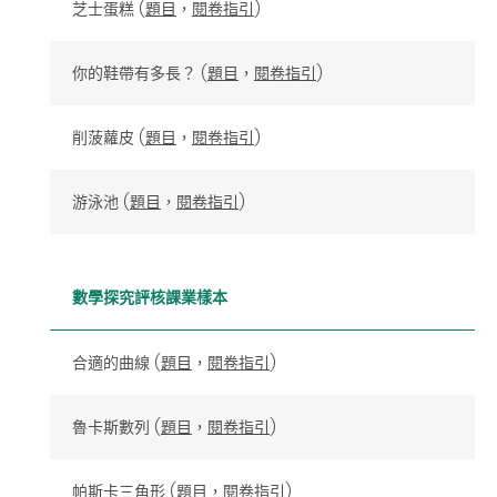
芝士蛋糕 (
題目
，
閱卷指引
)
你的鞋帶有多長？ (
題目
，
閱卷指引
)
削菠蘿皮 (
題目
，
閱卷指引
)
游泳池 (
題目
，
閱卷指引
)
數學探究評核課業樣本
合適的曲線 (
題目
，
閱卷指引
)
魯卡斯數列 (
題目
，
閱卷指引
)
帕斯卡三角形 (
題目
，
閱卷指引
)