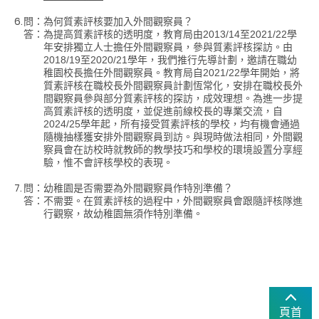
6.
問：
為何質素評核要加入外間觀察員？
答：
為提高質素評核的透明度，教育局由2013/14至2021/22學
年安排獨立人士擔任外間觀察員，參與質素評核探訪。由
2018/19至2020/21學年，我們推行先導計劃，邀請在職幼
稚園校長擔任外間觀察員。教育局自2021/22學年開始，將
質素評核在職校長外間觀察員計劃恆常化，安排在職校長外
間觀察員參與部分質素評核的探訪，成效理想。為進一步提
高質素評核的透明度，並促進前線校長的專業交流，自
2024/25學年起，所有接受質素評核的學校，均有機會通過
隨機抽樣獲安排外間觀察員到訪。與現時做法相同，外間觀
察員會在訪校時就教師的教學技巧和學校的環境設置分享經
驗，惟不會評核學校的表現。
7.
問：
幼稚園是否需要為外間觀察員作特別準備？
答：
不需要。在質素評核的過程中，外間觀察員會跟隨評核隊進
行觀察，故幼稚園無須作特別準備。
頁首