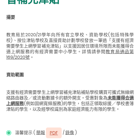
撮要
教育局於2020/21學年向所有官立學校、資助學校(包括特殊學
校)、按位津貼學校及直接資助計劃學校發放一筆過「支援有經濟
需要學生上網學習補充津貼」以支援因居住環境所限而未能獲得合
適上網服務的有經濟需要中小學生。詳情請參閱
教育局通函第
169/2020號
。
資助範圍
支援有經濟需要學生上網學習補充津貼補貼學校購買可攜式無線網
絡路由器及／或流動數據卡的額外開支。受惠對象為
未能獲得合適
上網服務
(
例如固網寬頻服務
)
的學生，包括正領取綜援／學校書簿
津貼的學生，以及經學校識別為家庭經濟能力有限的學生。
溫馨提示 (
簡報
/
錄像
)