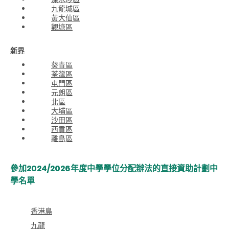
九龍城區
黃大仙區
觀塘區
新界
葵青區
荃灣區
屯門區
元朗區
北區
大埔區
沙田區
西貢區
離島區
參加2024/2026年度中學學位分配辦法的直接資助計劃中
學名單
香港島
九龍