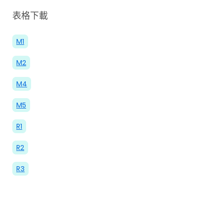
表格下載
M1
M2
M4
M5
R1
R2
R3