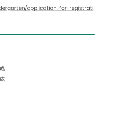
ergarten/application-for-registrati
事處
事處