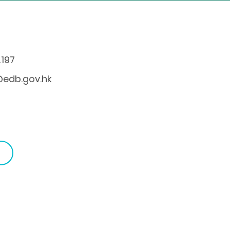
2197
edb.gov.hk