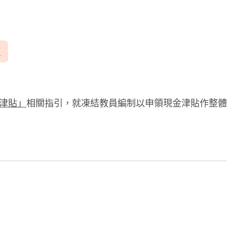
F
津貼」
相關指引，就凍結教員編制以申領現金津貼作整