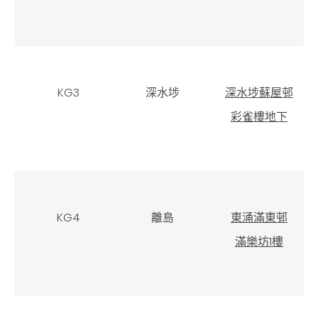
KG3
深水埗
深水埗蘇屋邨
彩雀樓地下
KG4
離島
東涌滿東邨
滿樂坊1樓