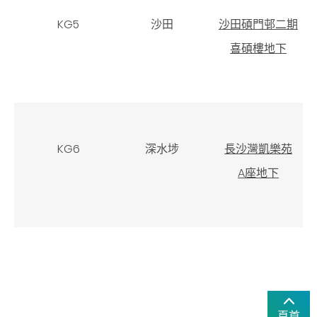
KG5
沙田
沙田碩門邨二期
喜碩樓地下
KG6
深水埗
長沙灣凱樂苑
A座地下
頁首