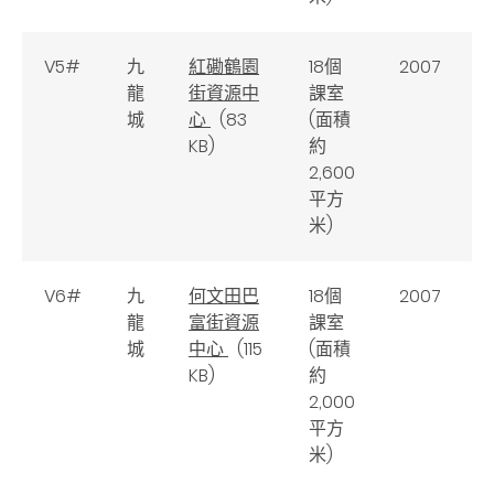
V5#
九
紅磡鶴園
18個
2007
龍
街資源中
課室
城
心
(83
(面積
KB)
約
2,600
平方
米)
V6#
九
何文田巴
18個
2007
龍
富街資源
課室
城
中心
(115
(面積
KB)
約
2,000
平方
米)