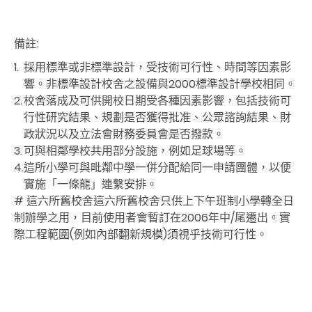
備註:
1.
採用標準或非標準設計，受技術可行性、時間等因素影
響。非標準設計校舍之設備與2000標準設計學校相同。
2.
校舍落成及可供開校日期受各種因素影響，包括技術可
行性研究結果、規劃是否獲得批准、公眾諮詢結果、財
政狀況以及立法會財務委員會是否撥款。
3.
可與相鄰學校共用部分設施，例如足球場等。
4.
這所小學可與毗鄰中學一併分配給同一申請團體，以便
實施「一條龍」連繫安排。
# 這六所舊校舍這六所舊校舍只供上下午班制小學轉全日
制辦學之用，目前使用者會暫訂在2006年中/尾遷出。實
際工程範圍(例如內部翻新規模)須視乎技術可行性。