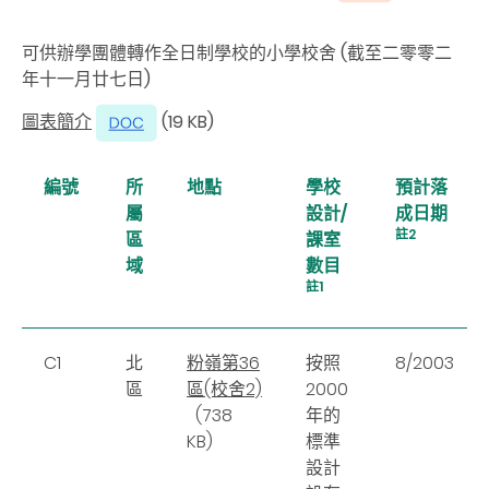
可供辦學團體轉作全日制學校的小學校舍 (截至二零零二
年十一月廿七日)
圖表簡介
(19 KB)
編號
所
地點
學校
預計落
屬
設計/
成日期
註2
區
課室
域
數目
註1
C1
北
粉嶺第36
按照
8/2003
區
區(校舍2)
2000
(738
年的
KB)
標準
設計