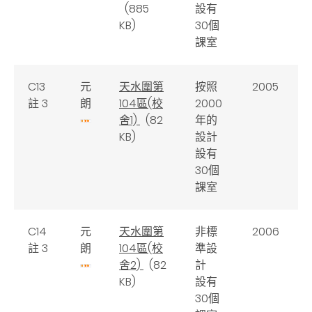
(885
設有
KB)
30個
課室
C13
元
天水圍第
按照
2005
註 3
朗
104區(校
2000
舍1)
(82
年的
KB)
設計
設有
30個
課室
C14
元
天水圍第
非標
2006
註 3
朗
104區(校
準設
舍2)
(82
計
KB)
設有
30個