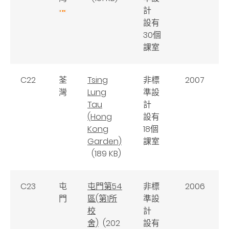
計
設有
30個
課室
C22
荃
Tsing
非標
2007
灣
Lung
準設
Tau
計
(Hong
設有
Kong
18個
Garden)
課室
(189 KB)
C23
屯
屯門第54
非標
2006
門
區(第1所
準設
校
計
舍)
(202
設有