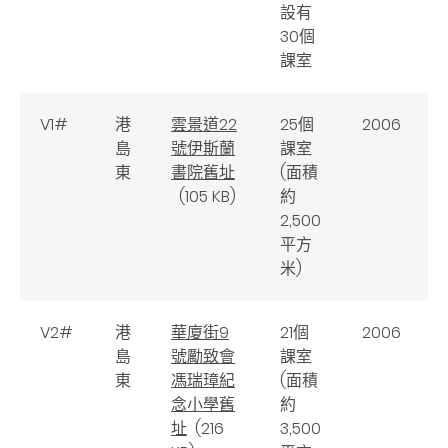
設有
30個
課室
V1#
港
雲景道22
25個
2006
島
號伊斯蘭
課室
東
書院舊址
(面積
(105 KB)
約
2,500
平方
米)
V2#
港
華廈街9
21個
2006
島
號勵致會
課室
東
馮瑞璋紀
(面積
念小學舊
約
址
(216
3,500