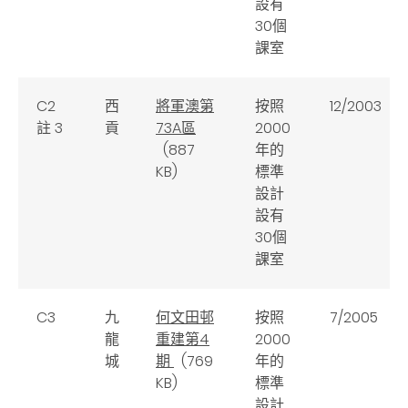
設有
30個
課室
C2
西
將軍澳第
按照
12/2003
註 3
貢
73A區
2000
(887
年的
KB)
標準
設計
設有
30個
課室
C3
九
何文田邨
按照
7/2005
龍
重建第4
2000
城
期
(769
年的
KB)
標準
設計