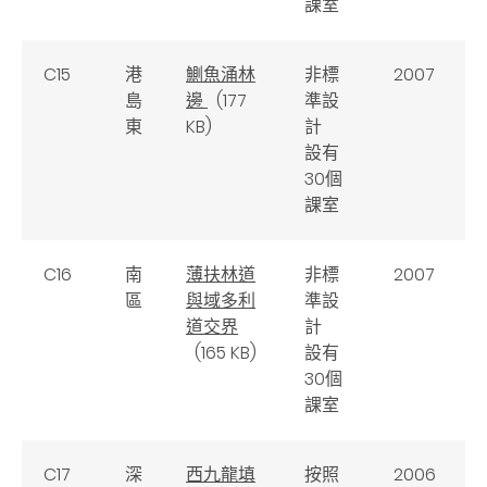
課室
C15
港
鰂魚涌林
非標
2007
島
邊
(177
準設
東
KB)
計
設有
30個
課室
C16
南
薄扶林道
非標
2007
區
與域多利
準設
道交界
計
(165 KB)
設有
30個
課室
C17
深
西九龍填
按照
2006