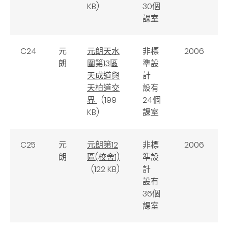
KB)
30個
課室
C24
元
元朗天水
非標
2006
朗
圍第13區
準設
天成道與
計
天柏道交
設有
界
(199
24個
KB)
課室
C25
元
元朗第12
非標
2006
朗
區(校舍1)
準設
(122 KB)
計
設有
36個
課室