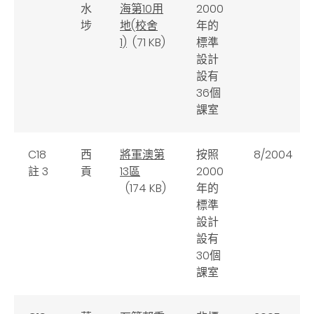
水
海第10用
2000
埗
地(校舍
年的
1)
(71 KB)
標準
設計
設有
36個
課室
C18
西
將軍澳第
按照
8/2004
註 3
貢
13區
2000
(174 KB)
年的
標準
設計
設有
30個
課室