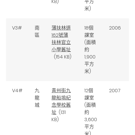
KB)
平方
米)
V3#
南
薄扶林道
18個
2006
區
162號薄
課室
扶林官立
(面積
小學舊址
約
(154 KB)
1,900
平方
米)
V4#
九
青州街九
12個
2007
龍
龍船塢紀
課室
城
念學校舊
(面積
址
(131
約
KB)
3,600
平方
米)