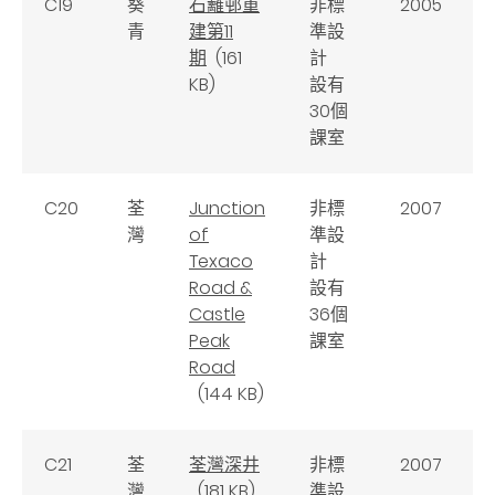
C19
葵
石籬邨重
非標
2005
青
建第11
準設
期
(161
計
KB)
設有
30個
課室
C20
荃
Junction
非標
2007
灣
of
準設
Texaco
計
Road &
設有
Castle
36個
Peak
課室
Road
(144 KB)
C21
荃
荃灣深井
非標
2007
灣
(181 KB)
準設