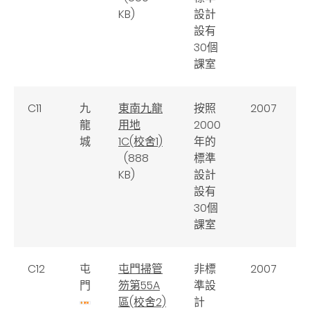
KB)
設計
設有
30個
課室
C11
九
東南九龍
按照
2007
龍
用地
2000
城
1C(校舍1)
年的
(888
標準
KB)
設計
設有
30個
課室
C12
屯
屯門掃管
非標
2007
門
笏第55A
準設
區(校舍2)
計