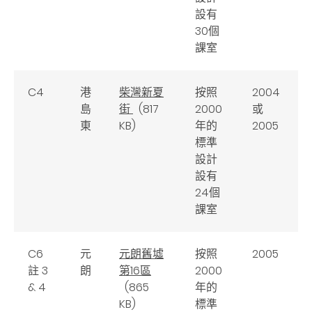
設有
30個
課室
C4
港
柴灣新夏
按照
2004
島
街
(817
2000
或
東
KB)
年的
2005
標準
設計
設有
24個
課室
C6
元
元朗舊墟
按照
2005
註 3
朗
第16區
2000
& 4
(865
年的
KB)
標準