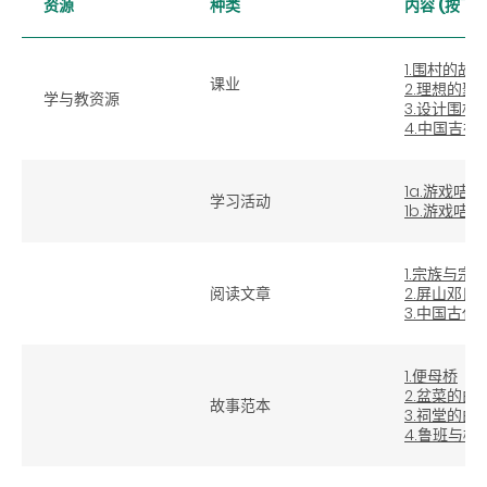
资源
种类
内容 (按下
1.围村的故事
课业
2.理想的聚
学与教资源
3.设计围村
4.中国吉祥
1a.游戏咭
学习活动
1b.游戏咭
1.宗族与宗
阅读文章
2.屏山邓氏
3.中国古代
1.便母桥
2.盆菜的由
故事范本
3.祠堂的由
4.鲁班与榫