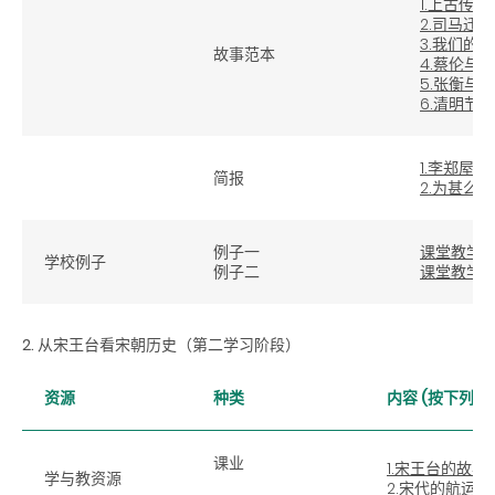
1.上古传
2.司马迁
3.我们的
故事范本
4.蔡伦与
5.张衡与
6.清明节
1.李郑屋汉
简报
2.为甚么
例子一
课堂教学
学校例子
例子二
课堂教学
2. 从宋王台看宋朝历史（第二学习阶段）
资源
种类
内容 (按下列连
课业
1.宋王台的故事
学与教资源
2.宋代的航运