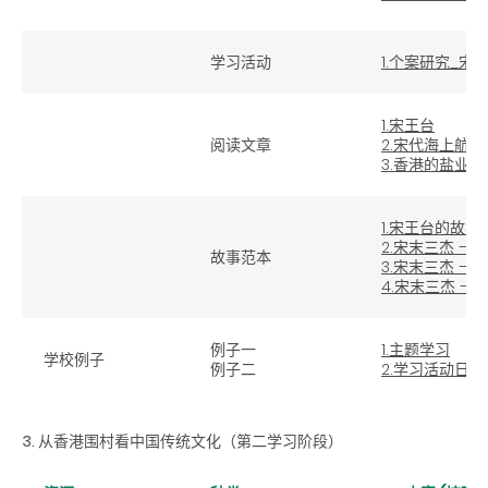
学习活动
1.个案研究_
1.宋王台
阅读文章
2.宋代海上航
3.香港的盐业
1.宋王台的故事
2.宋末三杰 – 
故事范本
3.宋末三杰 – 
4.宋末三杰 – 
例子一
1.主题学习
学校例子
例子二
2.学习活动日
3. 从香港围村看中国传统文化（第二学习阶段）