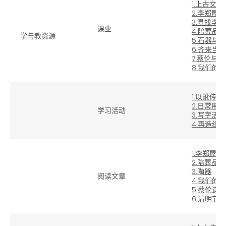
1.上古文明
2.李郑屋
3.寻找李
课业
4.陪葬品
学与教资源
5.石器与
6.齐来当
7.蔡伦与
8.我们的
1.以讹传讹
2.日常用
学习活动
3.写字活动
4.再造纸
1.李郑屋汉
2.陪葬品
3.陶器
阅读文章
4.我们的
5.蔡伦造纸
6.清明节