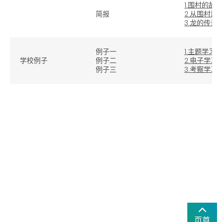
1.围村的故
简报
2.从围村
3.龙的传说
例子一
1.主题学习
学校例子
例子二
2.电子学习
例子三
3.考察学习
页首