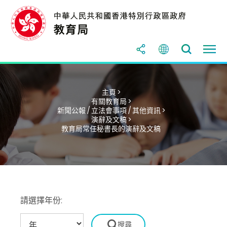
主頁 >
有關教育局 >
新聞公報 / 立法會事項 / 其他資訊 >
演辭及文稿 >
教育局常任秘書長的演辭及文稿
請選擇年份: