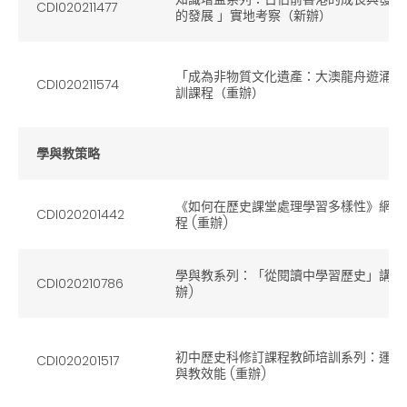
CDI020211477
的發展 」實地考察（新辦）
「成為非物質文化遺產：大澳龍舟遊涌」
CDI020211574
訓課程（重辦）
學與教策略
《如何在歷史課堂處理學習多樣性》網上
CDI020201442
程 (重辦)
學與教系列：「從閱讀中學習歷史」講座暨分享
CDI020210786
辦)
初中歷史科修訂課程教師培訓系列：運用
CDI020201517
與教效能 (重辦)