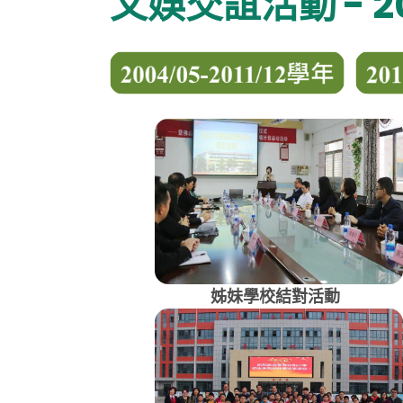
文娛交誼活動 - 201
姊妹學校結對活動