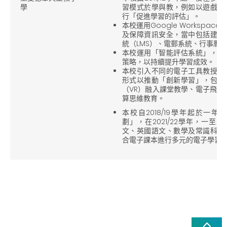
學
習模式於學與教，例如以遊戲為
行「促進學習的評估」。
本校運用Google Workspace 
及保障資訊安全，當中包括建立
統（LMS）、電郵系統、行事曆
本校運用「智能評估系統」，改
策略，以持續提升學習成效。
本校引入不同的電子工具教授主
形式以推動「創新學習」，包括
（VR）融入課堂教學、電子飛鏢
算思維教育。
本校自2018/19學年起於一
劃」，在2021/22學年，一至
文、英國語文、數學及常識科進
合電子課本進行多元的電子學習