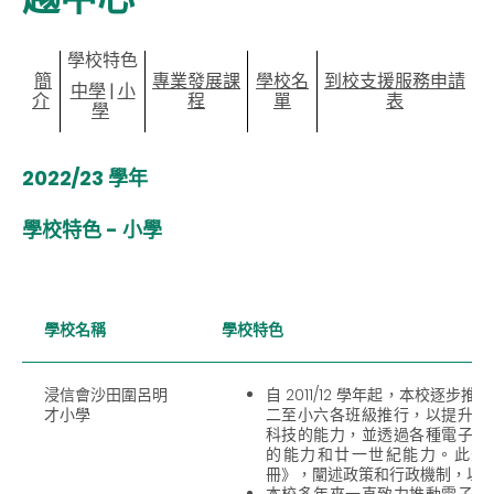
學校特色
簡
專業發展課
學校名
到校支援服務申請
中學
|
小
介
程
單
表
學
2022/23 學年
學校特色 - 小學
學校名稱
學校特色
浸信會沙田圍呂明
自 2011/12 學年起，本校逐步推
才小學
二至小六各班級推行，以提升學
科技的能力，並透過各種電子學
的能力和廿一世紀能力。此外，
冊》，闡述政策和行政機制，以
本校多年來一直致力推動電子學