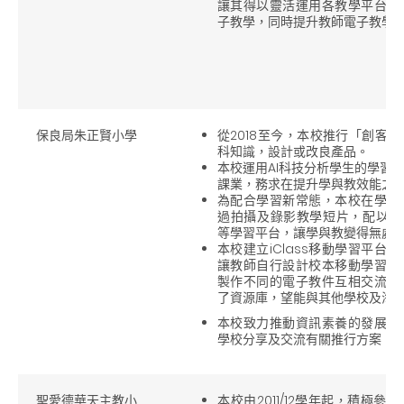
讓其得以靈活運用各教學平台及
子教學，同時提升教師電子教學
保良局朱正賢小學
從2018至今，本校推行「創客
科知識，設計或改良產品。
本校運用AI科技分析學生的學習
課業，務求在提升學與教效能之
為配合學習新常態，本校在學與
過拍攝及錄影教學短片，配以Edpuzz
等學習平台，讓學與教變得無處
本校建立iClass移動學習平
讓教師自行設計校本移動學習活
製作不同的電子教件互相交流，
了資源庫，望能與其他學校及海
本校致力推動資訊素養的發展，
學校分享及交流有關推行方案、
聖愛德華天主教小
本校由2011/12學年起，積極