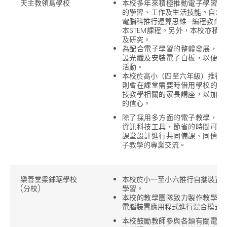
天主教領島學校
本校多年來積極推動電子學習，
的學習、工作及生活技能。自201
電腦科推行運算思維—編程教育
本STEM課程。另外，本校亦積
及研究。
為配合電子學習的整體發展，本
設光纖及安裝電子白板，以便使
活動。
本校於高小（四至六年級）推行自
則會在課堂需要時借用學校的裝
技教學相關的家長講座，以加強
的信心。
除了採用多方面的電子教學，本
資訊科技工具，節省的時間可讓
課堂設計進行共同備課、同儕觀
子教學的專業交流。
樂善堂梁銶琚學校
本校於小一至小六推行自攜裝置（
(分校)
學習。
本校的教學團隊致力製作教學影
電腦裝置應用程式進行混合模式
本校鼓勵教師參與各類有關電子