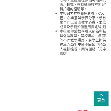
應用程式、在特殊學校推動BYOD
科扣連的經驗等。
本校致力推動資訊素養、KOL直
程，亦樂意與學界分享。學校亦
堂予同工交流教學心得，並安排
成果及示範如何運用資訊科技提
本校積極於教學引入創新科技，
具促進教學。學校增設「晨崗智慧小車
等不同教學場景，為學生提供V
校亦為學生安排不同類型的學習
人機操控等，同時開發「元宇宙
體驗。
頁首