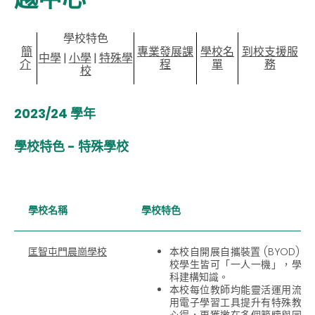
學校特色
簡
專業發展課
學校名
到校支援服
中學
|
小學
|
特殊學
介
程
單
務
校
2023/24 學年
學校特色 - 特殊學校
學校名稱
學校特色
匡智屯門晨崗學校
本校自開展自攜裝置 (BYOD)
校學生皆可「一人一機」，學生
科建構知識。
本校每位教師均能靈活運用流動
用電子學習工具提升有特殊教育
心得，更獲邀在多個範疇與同工