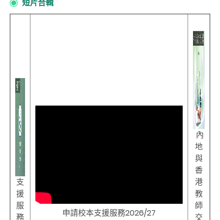
短片合輯
內
地
與
香
支
港
援
教
服
師
申請校本支援服務2026/27
務
交