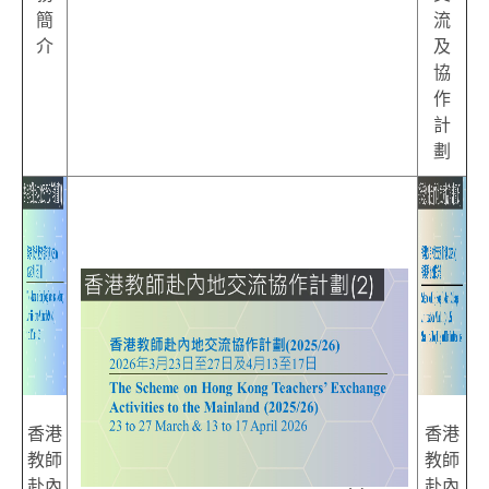
簡
流
介
及
協
作
計
劃
香港
香港
教師
教師
赴內
赴內