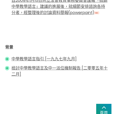
自2009年1月15日向立法會教育事務委員會匯報「微調
中學教學語言」建議的進展後，就細節安排諮詢各持
分者，經整理後的討論資料簡報(powerpoint)
背景
中學教學語言指引 [一九九七年九月]
檢討中學教學語言及中一派位機制報告 [二零零五年十
二月]
頁首