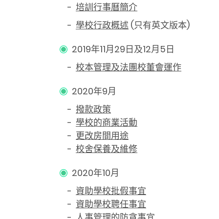
-
培訓行事曆簡介
-
學校行政概述
(只有英文版本)
2019年11月29日及12月5日
-
校本管理及法團校董會運作
2020年9月
-
撥款政策
-
學校的商業活動
-
更改房間用途
-
校舍保養及維修
2020年10月
-
資助學校批假事宜
-
資助學校聘任事宜
-
人事管理的防貪事宜