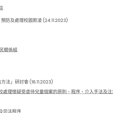
院
及處理校園欺凌 (24.11.2023)
民關係組
討會 (16.11.2023)
校處理懷疑受虐待兒童個案的原則、程序、介入手法及注
及司法程序