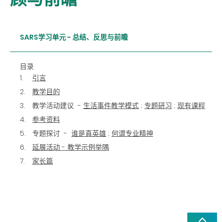
SARS学习单元 - 总结、反思与前瞻
目录
引言
教学目的
教学活动建议 -
生活事件教学模式
;
专题研习
;
现有课程
参考资料
专题探讨 -
谁是真英雄
;
何谓专业精神
延展活动 - 教学示例举隅
家长篇