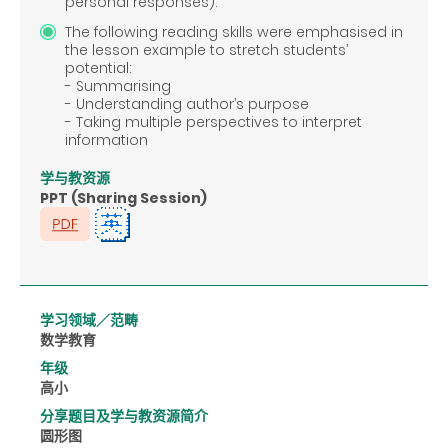
personal responses).
The following reading skills were emphasised in
the lesson example to stretch students’
potential:
- Summarising
- Understanding author’s purpose
- Taking multiple perspectives to interpret
information
学与教资源
PPT (Sharing Session)
学习领域／范畴
数学教育
年级
高小
分享题目及学与教资源简介
圆形图