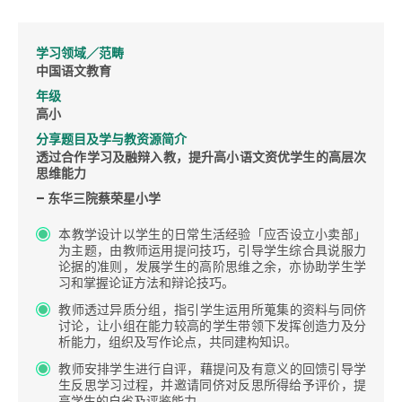
学习领域／范畴
中国语文教育
年级
高小
分享题目及学与教资源简介
透过合作学习及融辩入教，提升高小语文资优学生的高层次
思维能力
– 东华三院蔡荣星小学
本教学设计以学生的日常生活经验「应否设立小卖部」
为主题，由教师运用提问技巧，引导学生综合具说服力
论据的准则，发展学生的高阶思维之余，亦协助学生学
习和掌握论证方法和辩论技巧。
教师透过异质分组，指引学生运用所蒐集的资料与同侪
讨论，让小组在能力较高的学生带领下发挥创造力及分
析能力，组织及写作论点，共同建构知识。
教师安排学生进行自评，藉提问及有意义的回馈引导学
生反思学习过程，并邀请同侪对反思所得给予评价，提
高学生的自省及评鉴能力。