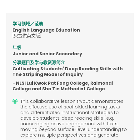
学习领域／范畴
English Language Education
[只提供英文版]
年级
Junior and Senior Secondary
分享题目及学与教资源简介
Cultivating Students’ Deep Reading Skills with
The Stripling Model of Inquiry
- NLSI Lui Kwok Pat Fong College, Raimondi
College and Sha Tin Methodist College
This collaborative lesson tryout demonstrates
the effective use of scaffolded learning tasks
and differentiated instructional strategies to
develop students’ deep reading skills (e.g.
encouraging active engagement with texts,
moving beyond surface-level understanding to
explore multiple perspectives and generate