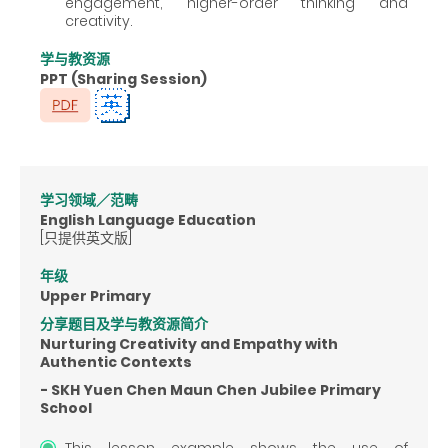
engagement, higher-order thinking and
creativity.
学与教资源
PPT (Sharing Session)
学习领域／范畴
English Language Education
[只提供英文版]
年级
Upper Primary
分享题目及学与教资源简介
Nurturing Creativity and Empathy with
Authentic Contexts
- SKH Yuen Chen Maun Chen Jubilee Primary
School
This lesson example shows the use of