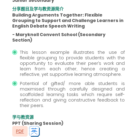
Junior Secondary
分享题目及学与教资源简介
Building Arguments Together: Flexible
Grouping to Support and Challenge Learners in
English Debate Speech Writing
- Maryknoll Convent School (Secondary
Section)
This lesson example illustrates the use of
flexible grouping to provide students with the
opportunity to evaluate their peer’s work and
learn from each other, hence creating a
reflective, yet supportive learning atmosphere.
Potential of gifted/ more able students is
maximised through carefully designed and
scaffolded learning tasks which require self-
reflection and giving constructive feedback to
their peers.
学与教资源
PPT (Sharing Session)