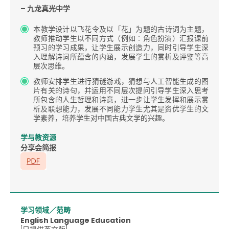
– 九龙真光中学
本教学设计以飞花令及以「花」为题的古诗词为主题，
教师推动学生以不同方式（例如︰角色扮演）汇报课前
预习的学习成果，让学生展示创造力，同时引导学生深
入理解诗词所蕴含的内涵，发展学生的赏析及评鉴等高
层次思维。
教师安排学生进行猜谜游戏，猜想与人工智能生成的图
片有关的诗句，并运用不同层次提问引导学生深入思考
所包含的人生哲理和诗意，进一步让学生发挥和展示赏
析及联想能力，发展不同能力学生尤其是资优学生的文
学素养，培养学生对中国古典文学的兴趣。
学与教资源
分享会简报
学习领域／范畴
English Language Education