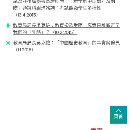
試及評核局秘書長唐創時：「新學制中期檢討及前
瞻」通識科跟進諮詢：考試照顧學生多樣性
（13.4.2015）
教育局局長吳克儉：教育撥款受阻 究竟是誰搬走了
我們的「乳酪」？（10.2.2015）
教育局局長吳克儉：「中國歷史教育」的事實與偏見
（1.1.2015）
頁首