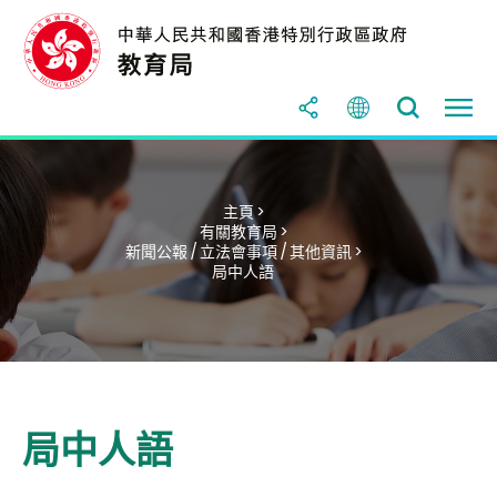
主頁 >
有關教育局 >
新聞公報 / 立法會事項 / 其他資訊 >
局中人語
局中人語