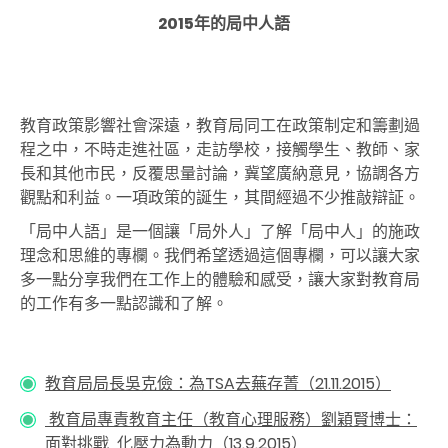
2015年的局中人語
教育政策影響社會深遠，教育局同工在政策制定和籌劃過
程之中，不時走進社區，走訪學校，接觸學生、教師、家
長和其他市民，反覆思量討論，冀望廣納意見，協調各方
觀點和利益。一項政策的誕生，其間經過不少推敲辯証。
「局中人語」是一個讓「局外人」了解「局中人」的施政
理念和思維的專欄。我們希望透過這個專欄，可以讓大家
多一點分享我們在工作上的體驗和感受，讓大家對教育局
的工作有多一點認識和了解。
教育局局長吳克儉：為TSA去蕪存菁（21.11.2015）
教育局專責教育主任（教育心理服務）劉穎賢博士：
面對挑戰 化壓力為動力（13.9.2015）