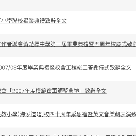
下小學聯校畢業典禮致辭全文
工作者聯會黃楚標中學第一屆畢業典禮暨五周年校慶式致
007/08年度畢業典禮暨校舍工程竣工答謝儀式致辭全文
會「2007年度模範童軍頒獎典禮」致辭全文
主教小學(海泓道)創校四十周年感恩禮暨英文音樂劇表演