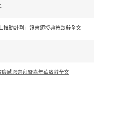
文
院士推動計劃」證書頒授典禮致辭全文
校慶感恩崇拜暨嘉年華致辭全文