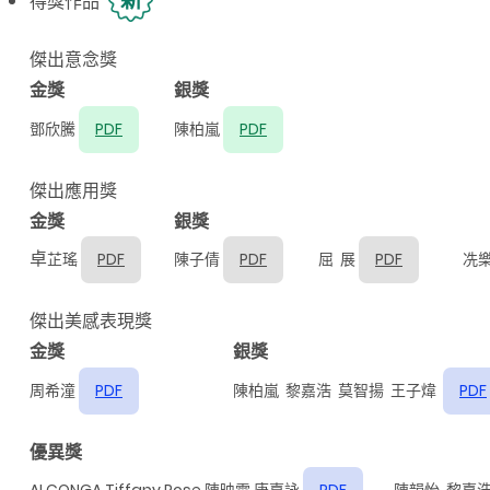
新
得獎作品
傑出意念獎
金獎
銀獎
鄧欣騰
PDF
陳柏嵐
PDF
傑出應用獎
金獎
銀獎
卓
芷瑤
PDF
陳子倩
PDF
屈 展
PDF
冼
傑出美感表現獎
金獎
銀獎
周希潼
PDF
陳柏嵐 黎嘉浩
莫智揚
王子煒
PDF
優異獎