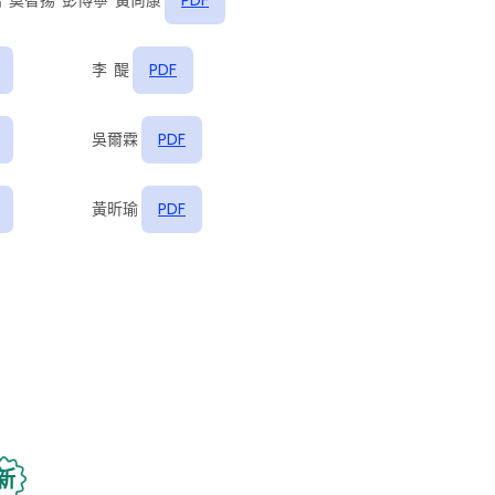
浩 莫智揚
彭博寧 黃尚康
PDF
李 醍
PDF
吳爾霖
PDF
黃昕瑜
PDF
新