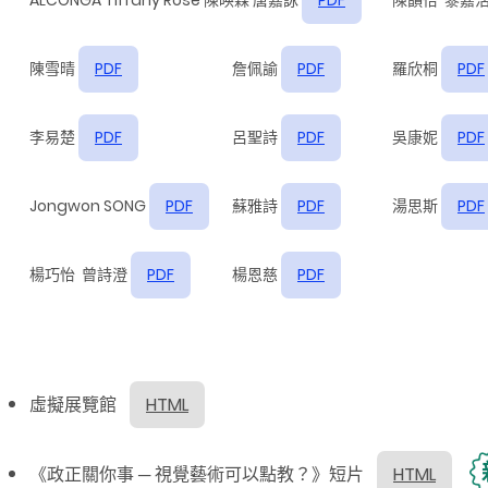
ALCONGA Tiffany Rose
陳映霖 唐嘉詠
PDF
陳韻怡 黎嘉
陳雪晴
PDF
詹佩諭
PDF
羅欣桐
PDF
李易楚
PDF
呂聖詩
PDF
吳康妮
PDF
Jongwon SONG
PDF
蘇雅詩
PDF
湯思斯
PDF
楊巧怡 曾詩澄
PDF
楊恩慈
PDF
虛擬展覽館
HTML
《政正關你事 ─ 視覺藝術可以點教？》短片
HTML