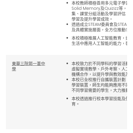
本校教師積極善用多元電子學習工具，
Solid Memory及Quiziz
集、課堂分組活動及學習評估，
學習及提升學習成效。
透過成立STEAM委員會及STE
及具體實施層面，全方位推動STE
本校積極推展人工智能教育，透
生活中應用人工智能的能力，裝
東華三院郭一葦中
本校致力於不同學科的學習活動
學
虛擬實境教學、戶外考察、人工
機構合作，以提升學與教效能及
本校已全校推行自攜裝置計劃 (B
學習裝置，師生均能夠應用不同
不同學習需要的學生，大力推動
本校透過推行校本學習技能及價
育。