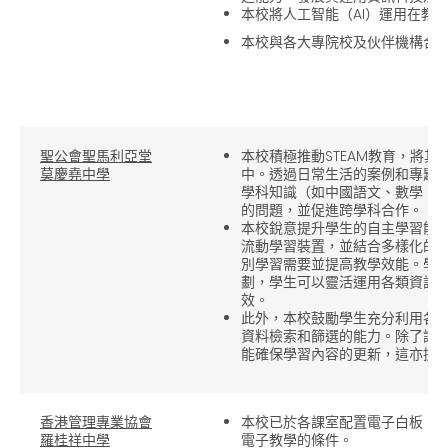
本校將人工智能（AI）運用在教
本校與各大專院校及伙伴機構合
聖公會聖馬利亞堂
本校積極推動STEAM教育，將
莫慶堯中學
中。透過日常生活的案例和專題
學科知識（如中國語文、數學、
的問題，並促進跨學科合作。
本校銳意提升學生的自主學習能
流動學習裝置，並結合多樣化的
別學習需要並提高教學效能。學校透
劃，學生可以靈活運用各類資訊
效。
此外，本校鼓勵學生充分利用各
資料檢索和篩選的能力。除了讓
能確保學習內容的更新，這亦提
香港管理專業協會
本校已於各課室配置電子白板，
羅桂祥中學
電子教學的條件。