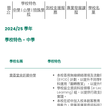
學校特色
簡
到校支援服
專業發展課
學校名
中學
|
小學
|
特殊學
介
務
程
單
校
2024/25 學年
學校特色 - 中學
學校名稱
學校特色
樂善堂余近卿中學
本校善用無線網絡環境及流動電
(BYOD) 計劃，以提升不同學
科運用「翻轉教室」，以提升學
學校設立資訊科技領導 (e-Leader
Learning) 組，以提供行政
實踐。
本校在初中加入校本創客教育，
造能力，發展其運用資訊科技及