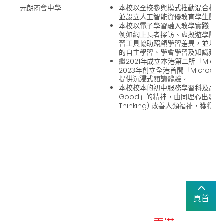
元朗商會中學
本校以全校參與模式推動混合模式學習 (
並設立人工智能資優教育學生團
本校以電子學習融入教學實踐、
例如網上長者探訪、虛擬遊學團
習工具協助照顧學習差異，並培
的自主學習、學會學習及知識建
繼2021年成立本港第二所「Microso
2023年創立全港首間「Microsoft 
提供沉浸式閱讀體驗。
本校校本的初中服務學習科及高中價
Good」的精神，由同理心出發，利
Thinking) 改善人類福祉，獲
頁首