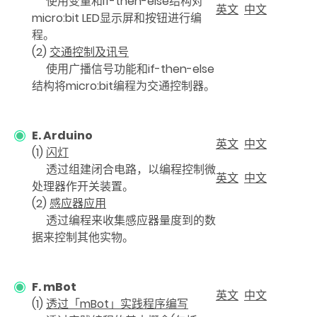
使用变量和if-then-else结构对
英文
中文
micro:bit LED显示屏和按钮进行编
程。
(2)
交通控制及讯号
使用广播信号功能和if-then-else
结构将micro:bit编程为交通控制器。
E. Arduino
英文
中文
(1)
闪灯
透过组建闭合电路，以编程控制微
英文
中文
处理器作开关装置。
(2)
感应器应用
透过编程来收集感应器量度到的数
据来控制其他实物。
F. mBot
英文
中文
(1)
透过「mBot」实践程序编写