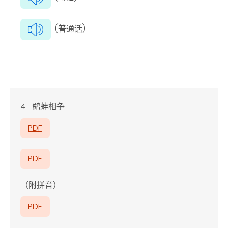
(普通话)
4 鹬蚌相争
PDF
PDF
（附拼音）
PDF