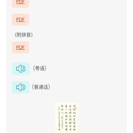
PDF
PDF
（附拼音）
PDF
(粤语)
(普通话)