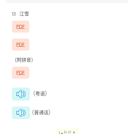
13 江雪
PDF
PDF
（附拼音）
PDF
(粤语)
(普通话)