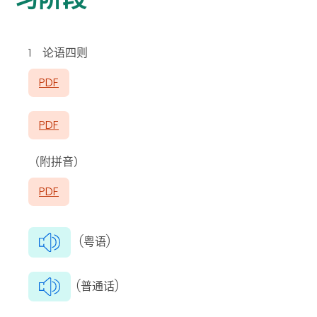
1 论语四则
PDF
PDF
（附拼音）
PDF
(粤语)
(普通话)