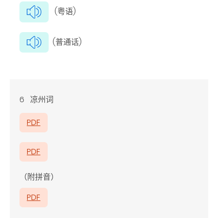
(粤语)
(普通话)
6 凉州词
PDF
PDF
（附拼音）
PDF