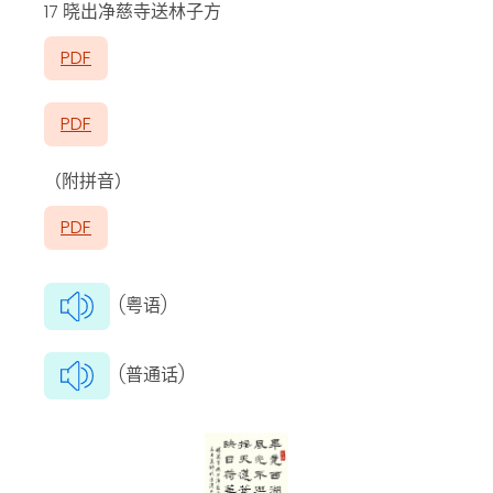
17 晓出净慈寺送林子方
PDF
PDF
（附拼音）
PDF
(粤语)
(普通话)