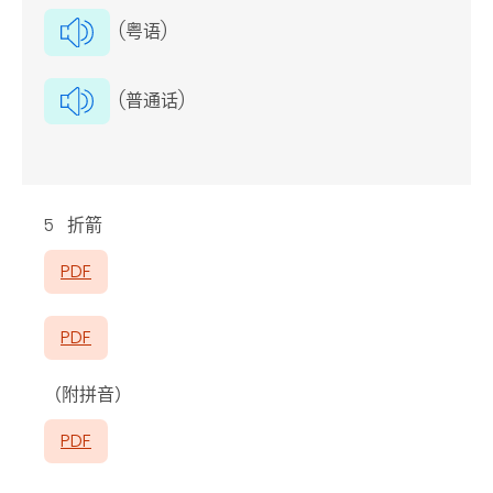
(粤语)
(普通话)
5 折箭
PDF
PDF
（附拼音）
PDF