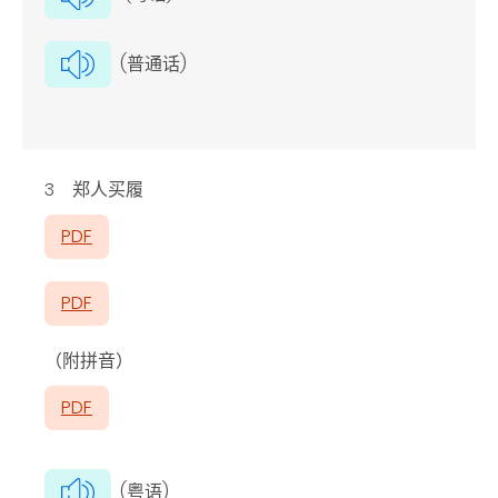
(普通话)
3 郑人买履
PDF
PDF
（附拼音）
PDF
(粤语)