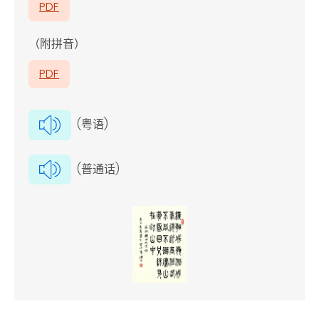
PDF
（附拼音）
PDF
(粤语)
(普通话)