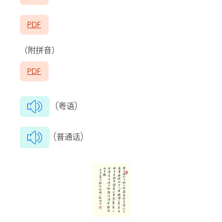
PDF
（附拼音）
PDF
(粤语)
(普通话)