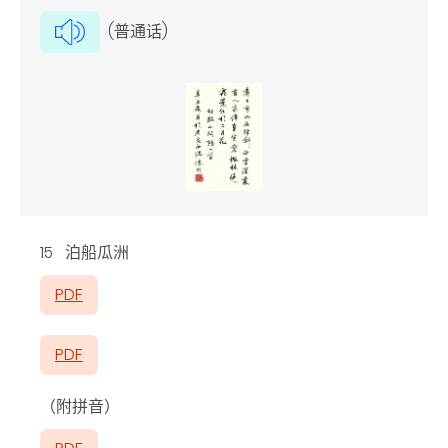
(普通话)
15 泊船瓜洲
PDF
PDF
（附拼音）