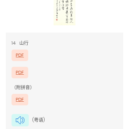
14 山行
PDF
PDF
（附拼音）
PDF
(粤语)