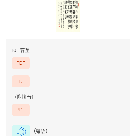
10 客至
PDF
PDF
（附拼音）
PDF
(粤语)