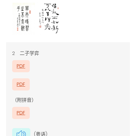
2 二子学弈
PDF
PDF
（附拼音）
PDF
(粤语)