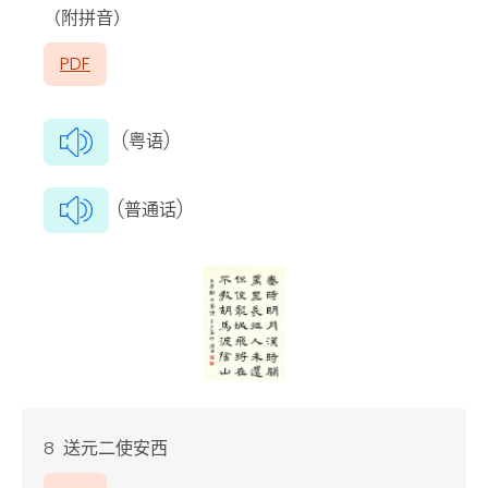
（附拼音）
PDF
(粤语)
(普通话)
8 送元二使安西