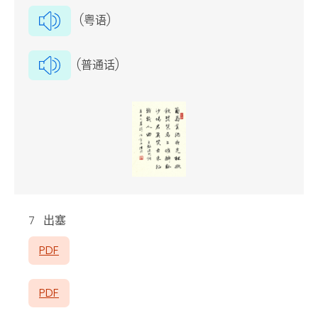
(粤语)
(普通话)
7 出塞
PDF
PDF