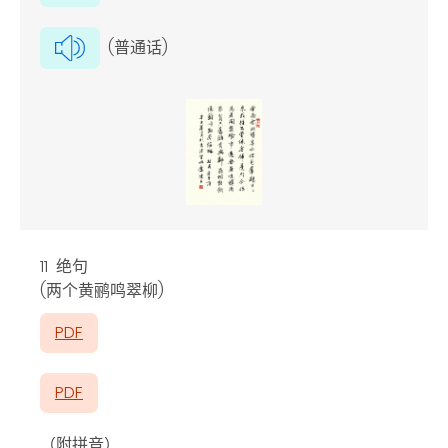
(普通话)
11 绝句
(两个黄鹂鸣翠柳)
PDF
PDF
（附拼音）