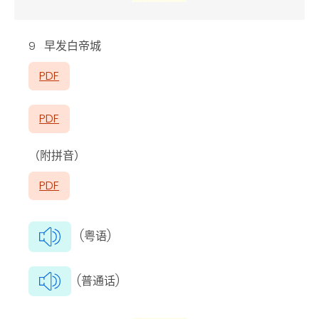
9 早发白帝城
PDF
PDF
（附拼音）
PDF
(粤语)
(普通话)