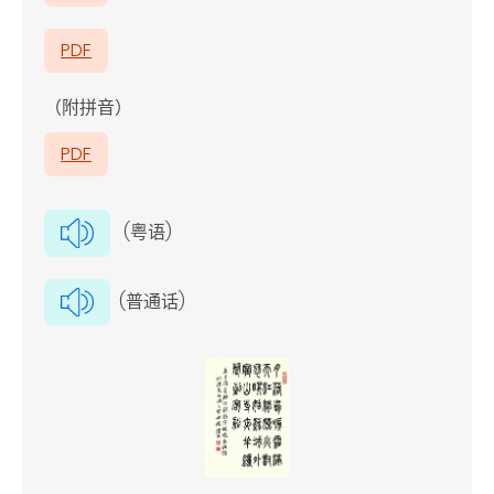
PDF
（附拼音）
PDF
(粤语)
(普通话)