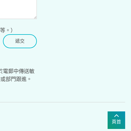
寄等。）
於電郵中傳送敏
局或部門跟進。
頁首