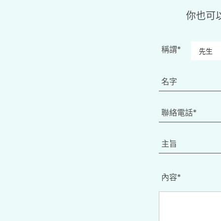
你也可
稱謂*
內容*