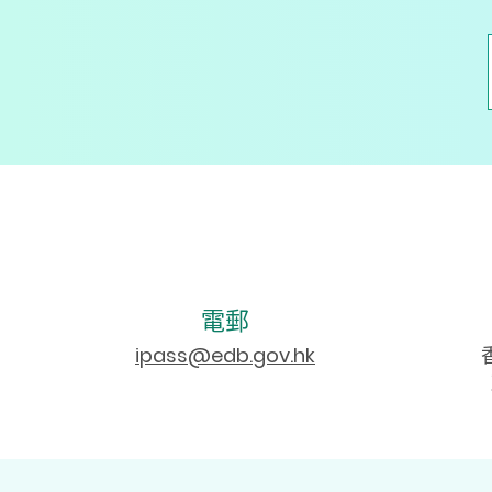
電郵
ipass@edb.gov.hk