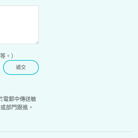
寄等。）
於電郵中傳送敏
局或部門跟進。