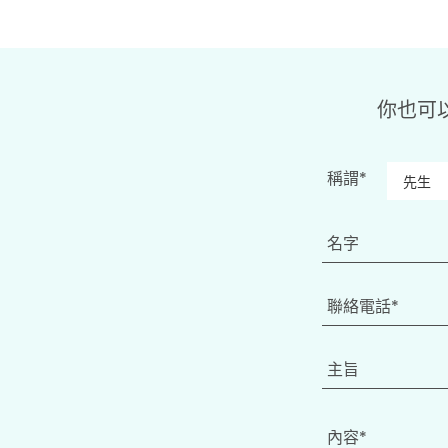
你也可
稱謂*
內容*