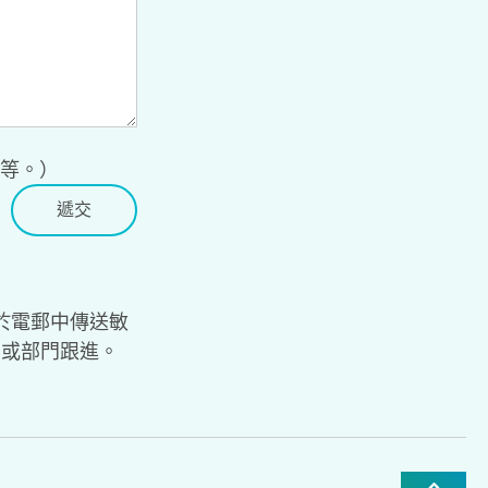
寄等。）
於電郵中傳送敏
局或部門跟進。