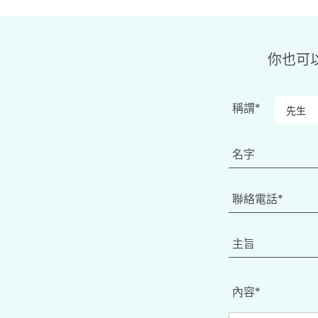
你也可
稱謂*
內容*