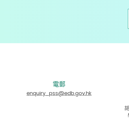
電郵
enquiry_pss@edb.gov.hk
胡