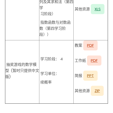
列及其求和法（第四
学
其他资源
XLS
习阶段）
指数函数与对数函
数（第四学习阶
段）
）
教案
PDF
学习阶段： 4
工作紙
PDF
抽奖游戏的数学模
型
(暂时
只提供中文
学习单位：
简报
PPT
版)
续概率
其他资源
ZIP