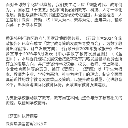
面对全球数字化转型趋势，我们要主动回应「智能时代、教育何
为」。国家在「十五五」规划中明确强调教育、科技、人才一体化
发展，提出以创新科技引领国家迈向现代化强国，并全面推进「人
工智能＋教育」行动，将「育人为本、素养为先、应用导向、智能
向善」作为基本原则。
香港特别行政区政府与国家政策同频共振，《行政长官2024年施
政报告》已宣布成立「数字教育策略发展督导委员会」，为数字教
育出谋献策，订立发展方向；《行政长官2025年施政报告》进一
步宣布于2026年6月发表《中小学数字教育发展蓝图》（《蓝
图》）。本局委托课程发展议会按数字教育策略发展督导委员会所
订立的发展方向，并广泛咨询学校议会、校长、教师、专上院校、
专业教育团体等的意见，编订《蓝图》，《蓝图》以「学生为根
本、教师为专业、学校为基地、社会为伙伴」的理念，制定全面而
具前瞻性的数字教育发展重点及策略，以提升教育质量，促进教育
公平，巩固香港国际化教育优势，贡献国家教育强国建设。
为支援学校推动数字教育，教育局在本网页整合与数字教育相关的
资源，以便利学校搜寻。
《蓝图》执行摘要
教育局通告第
11/2026
号