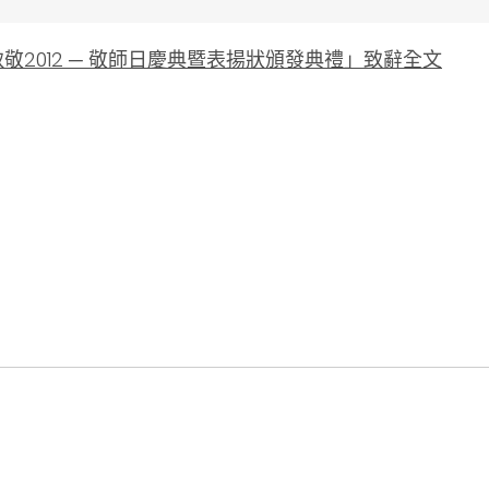
敬2012 ─ 敬師日慶典暨表揚狀頒發典禮」致辭全文