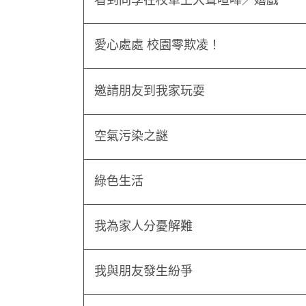
愛心處處 校園零欺凌！
邀請朋友到我家玩耍
空氣污染之謎
綠色生活
我為家人分憂解難
我與朋友發生紛爭