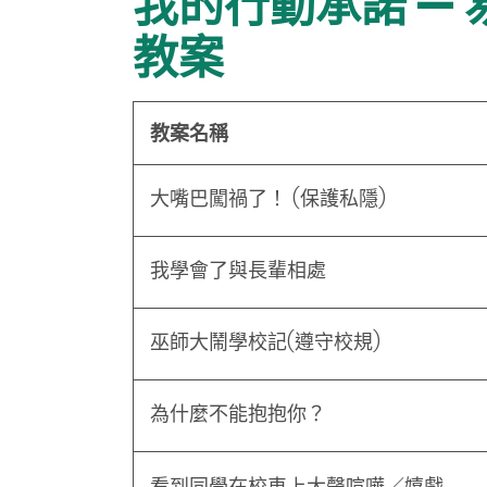
我的行動承諾 —
教案
教案名稱
大嘴巴闖禍了！ (保護私隱)
我學會了與長輩相處
巫師大鬧學校記(遵守校規)
為什麼不能抱抱你？
看到同學在校車上大聲喧嘩／嬉戲