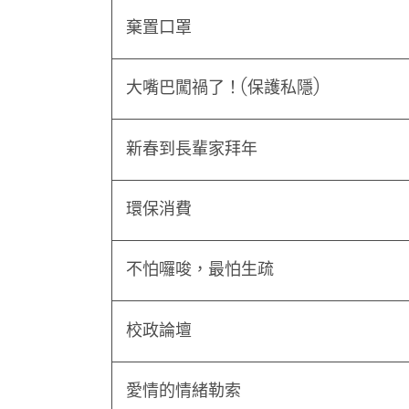
棄置口罩
大嘴巴闖禍了！(保護私隱)
新春到長輩家拜年
環保消費
不怕囉唆，最怕生疏
校政論壇
愛情的情緒勒索