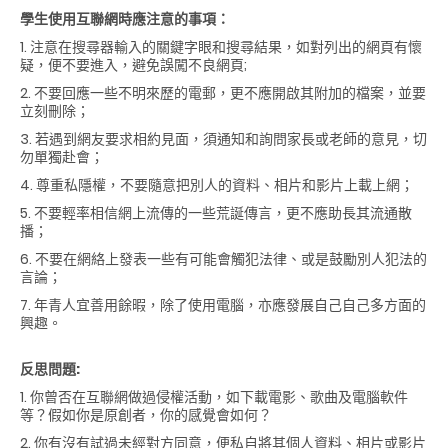
學生使用互聯網時應注意的事項：
1. 注意在搜尋器輸入的關鍵字眼和搜尋結果，如對列出的網頁有懷
疑，便不要進入，避免誤闖不良網頁;
2. 不要回應一些不明來歷的電郵，更不應開啟其附加的檔案，並要
立刻刪除；
3. 若遇到網友要求相約見面，須通知和詢問家長或老師的意見，切
勿單獨赴會；
4. 尊重私隱權，不要隨意把別人的資料、相片和影片上載上網；
5. 不要輕率相信網上流傳的一些荒誕傳言，更不應助長其流通散
播；
6. 不要在網絡上發表一些有可能會觸犯法律、或是鼓勵別人犯法的
言論；
7. 年青人宜善用餘暇，除了使用電腦，亦應發展自己自己多方面的
興趣。
反思問題:
1. 你曾否在互聯網做過侵權活動，如下載電影、歌曲及電腦軟件
等？假如你是原創者，你的感覺會如何？
2. 你有沒有試過未經對方同意，便私自將其個人資料、相片或影片