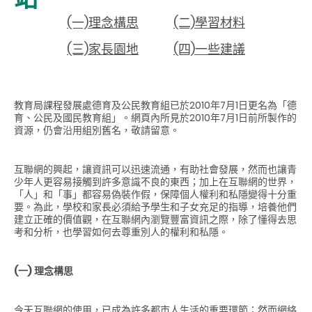
(一)理念構思
(二)學習材料
(三)家長園地
(四)一些建議
教育局課程發展處德育及公民教育組已於2010年7月1日更名為「德
育、公民及國民教育組」。網頁內所見於2010年7月1日前所製作的
資源，仍會沿用組別舊名，敬請留意。
互聯網的興起，讓資訊可以迅速流通，有助社會發展，然而也讓青
少年人更容易接觸到許多意識不良的東西；加上在互聯網的世界，
「人」和「事」都容易偽裝作假，保障個人權利和私隱變得十分重
要。為此，學校和家長必須給予學生和子女充足的指導，培養他們
建立正確的價值觀，在互聯網內瀏覽豐富資訊之際，除了懂得去思
考和分析，也學習如何去尊重別人的權利和私隱。
(一)
理念構思
今天互聯網的使用，已成為許多都市人生活的重要環節；然而網絡