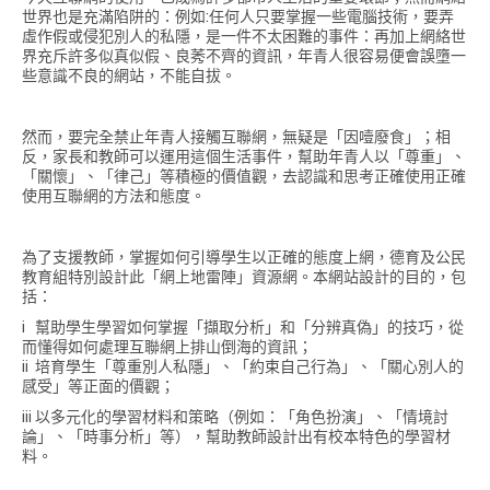
世界也是充滿陷阱的：例如:任何人只要掌握一些電腦技術，要弄
虛作假或侵犯別人的私隱，是一件不太困難的事件：再加上網絡世
界充斥許多似真似假、良莠不齊的資訊，年青人很容易便會誤墮一
些意識不良的網站，不能自拔。
然而，要完全禁止年青人接觸互聯網，無疑是「因噎廢食」；相
反，家長和教師可以運用這個生活事件，幫助年青人以「尊重」、
「關懷」、「律己」等積極的價值觀，去認識和思考正確使用正確
使用互聯網的方法和態度。
為了支援教師，掌握如何引導學生以正確的態度上網，德育及公民
教育組特別設計此「網上地雷陣」資源網。本網站設計的目的，包
括：
i 幫助學生學習如何掌握「擷取分析」和「分辨真偽」的技巧，從
而懂得如何處理互聯網上排山倒海的資訊；
ii 培育學生「尊重別人私隱」、「約束自己行為」、「關心別人的
感受」等正面的價觀；
iii 以多元化的學習材料和策略（例如：「角色扮演」、「情境討
論」、「時事分析」等），幫助教師設計出有校本特色的學習材
料。