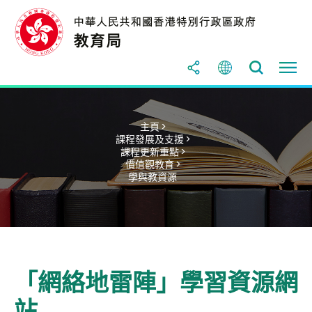
主頁 >
課程發展及支援 >
課程更新重點 >
價值觀教育 >
學與教資源
「網絡地雷陣」學習資源網
站