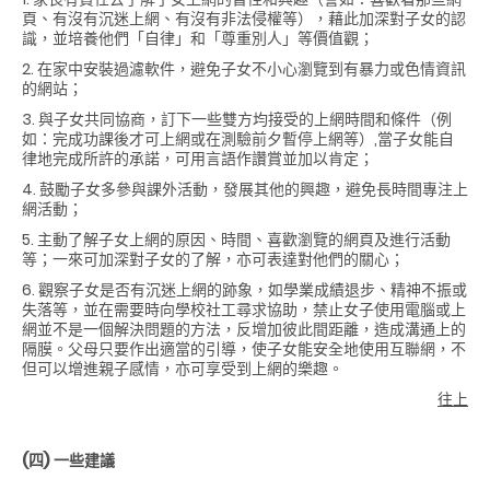
頁、有沒有沉迷上網、有沒有非法侵權等），藉此加深對子女的認
識，並培養他們「自律」和「尊重別人」等價值觀；
2. 在家中安裝過濾軟件，避免子女不小心瀏覽到有暴力或色情資訊
的網站；
3. 與子女共同協商，訂下一些雙方均接受的上網時間和條件（例
如：完成功課後才可上網或在測驗前夕暫停上網等）,當子女能自
律地完成所許的承諾，可用言語作讚賞並加以肯定；
4. 鼓勵子女多參與課外活動，發展其他的興趣，避免長時間專注上
網活動；
5. 主動了解子女上網的原因、時間、喜歡瀏覽的網頁及進行活動
等；一來可加深對子女的了解，亦可表達對他們的關心；
6. 觀察子女是否有沉迷上網的跡象，如學業成績退步、精神不振或
失落等，並在需要時向學校社工尋求協助，禁止女子使用電腦或上
網並不是一個解決問題的方法，反增加彼此間距離，造成溝通上的
隔膜。父母只要作出適當的引導，使子女能安全地使用互聯網，不
但可以增進親子感情，亦可享受到上網的樂趣。
往上
(四)
一些建議