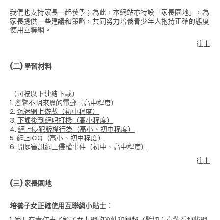
我們也支持家長一起參予；為此，本網站亦特設「家長園地」，為
家長提供一些建議和策略，共同努力培養青少年人抱持正確的態度
使用互聯網。
往上
(二)
學習材料
（可按以下連結下載）
1.
瀏覽不明來歷的電郵（高中程度）
2.
沉迷網上遊戲（初中程度）
3.
下課後到網吧打機（高小程度）
4.
網上侵犯版權行為（高小、初中程度）
5.
網上ICQ（高小、初中程度）
6.
開庭審訊網上侵權事件（初中、高中程度）
往上
(三)
家長園地
培養子女正確使用互聯網小貼士：
1. 家長有責任去了解子女上網的習性和興趣（譬如：喜歡看那些網