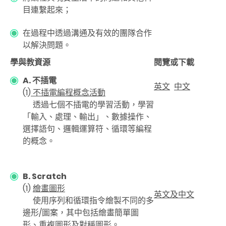
目連繫起來；
在過程中透過溝通及有效的團隊合作
以解決問題。
學與教資源
閱覽或下載
A. 不插電
英文
中文
(1)
不插電編程概念活動
透過七個不插電的學習活動，學習
「輸入、處理、輸出」、數據操作、
選擇語句、邏輯運算符、循環等編程
的概念。
B. Scratch
(1)
繪畫圖形
英文及中文
使用序列和循環指令繪製不同的多
邊形/圖案，其中包括繪畫簡單圖
形、重複圖形及對稱圖形。