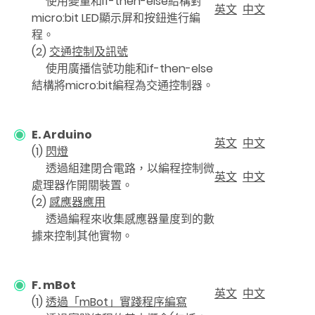
使用變量和if-then-else結構對
英文
中文
micro:bit LED顯示屏和按鈕進行編
程。
(2)
交通控制及訊號
使用廣播信號功能和if-then-else
結構將micro:bit編程為交通控制器。
E. Arduino
英文
中文
(1)
閃燈
透過組建閉合電路，以編程控制微
英文
中文
處理器作開關裝置。
(2)
感應器應用
透過編程來收集感應器量度到的數
據來控制其他實物。
F. mBot
英文
中文
(1)
透過「mBot」實踐程序編寫