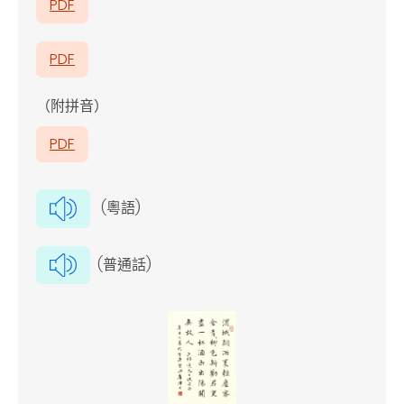
PDF
PDF
（附拼音）
PDF
(粵語)
(普通話)