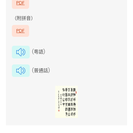
PDF
（附拼音）
PDF
(粵語)
(普通話)