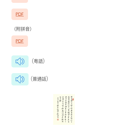
PDF
（附拼音）
PDF
(粵語)
(普通話)