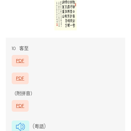
10 客至
PDF
PDF
（附拼音）
PDF
(粵語)