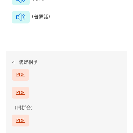
(普通話)
4 鷸蚌相爭
PDF
PDF
（附拼音）
PDF