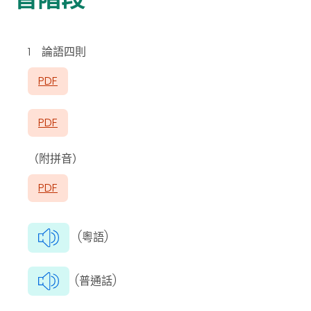
1 論語四則
PDF
PDF
（附拼音）
PDF
(粵語)
(普通話)