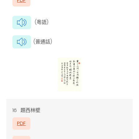
PDF
(粵語)
(普通話)
16 題西林壁
PDF