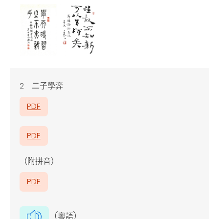
2 二子學弈
PDF
PDF
（附拼音）
PDF
(粵語)