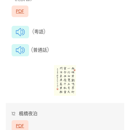
PDF
(粵語)
(普通話)
12 楓橋夜泊
PDF