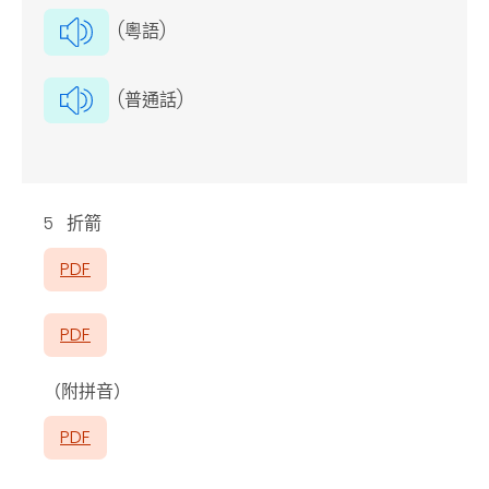
(粵語)
(普通話)
5 折箭
PDF
PDF
（附拼音）
PDF