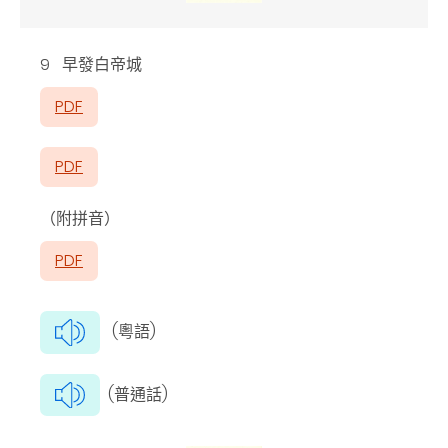
9 早發白帝城
PDF
PDF
（附拼音）
PDF
(粵語)
(普通話)