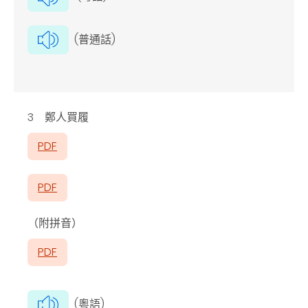
(普通話)
3 鄭人買履
PDF
PDF
（附拼音）
PDF
(粵語)