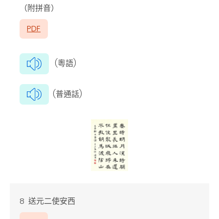
（附拼音）
PDF
(粵語)
(普通話)
8 送元二使安西