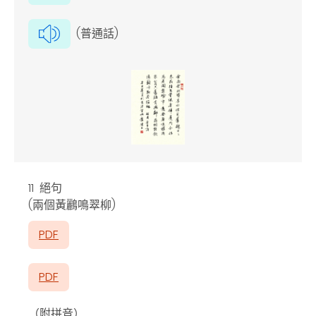
(普通話)
11 絕句
(兩個黃鸝鳴翠柳)
PDF
PDF
（附拼音）