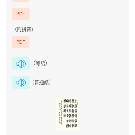
PDF
（附拼音）
PDF
(粵語)
(普通話)