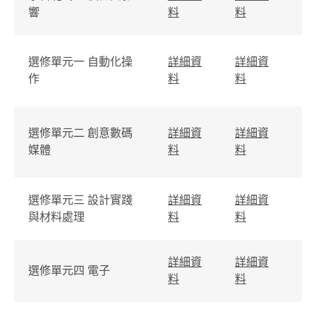
響
料
料
料
選修單元一 自動化操
詳細資
詳細資
詳
作
料
料
料
選修單元二 創意數碼
詳細資
詳細資
詳
媒體
料
料
料
選修單元三 設計實踐
詳細資
詳細資
詳
與材料處理
料
料
料
詳細資
詳細資
詳
選修單元四 電子
料
料
料