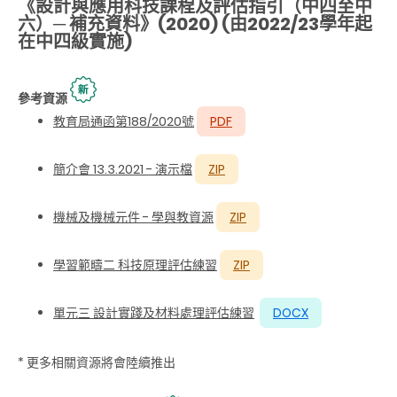
《設計與應用科技課程及評估指引（中四至中
六）─ 補充資料》(2020) (由2022/23學年起
在中四級實施)
參考資源
教育局通函第
188/2020
號
PDF
簡介會 13.3.2021 - 演示檔
ZIP
機械及機械元件
-
學與教資源
ZIP
學習範疇二 科技原理評估練習
ZIP
單元三 設計實踐及材料處理評估練習
DOCX
* 更多相關資源將會陸續推出