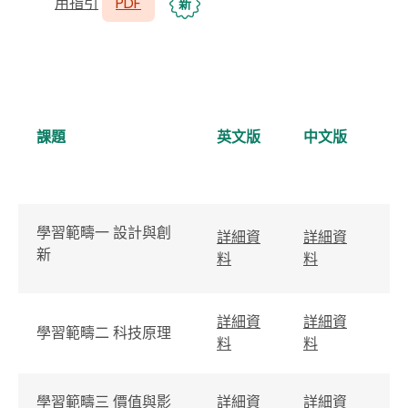
用指引
PDF
新
簡
(
課題
英文版
中文版
學習範疇一 設計與創
詳細資
詳細資
詳
新
料
料
料
詳細資
詳細資
詳
學習範疇二 科技原理
料
料
料
學習範疇三 價值與影
詳細資
詳細資
詳