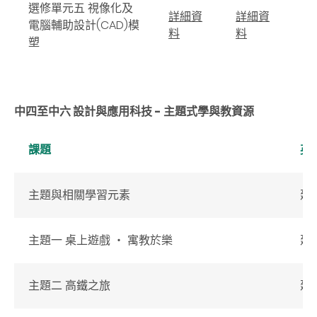
選修單元五 視像化及
詳細資
詳細資
詳
電腦輔助設計(CAD)模
料
料
料
塑
中四至中六 設計與應用科技 - 主題式學與教資源
課題
英
主題與相關學習元素
建
主題一 桌上遊戲 ‧ 寓教於樂
建
主題二 高鐵之旅
建