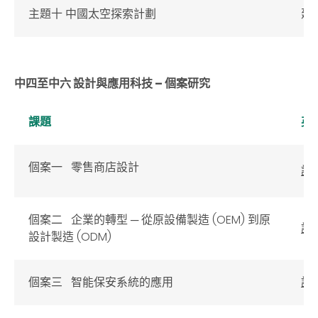
主題十 中國太空探索計劃
建
中四至中六 設計與應用科技 – 個案研究
課題
英
個案一 零售商店設計
詳
個案二 企業的轉型 ─ 從原設備製造 (OEM) 到原
詳
設計製造 (ODM)
個案三 智能保安系統的應用
詳