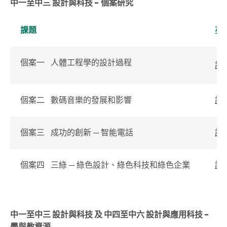
中一至中三 設計與科技 - 個案研究
課題
英
個案一 人體工程學的設計過程
詳
個案二 數碼音樂的發展和影響
詳
個案三 成功的創新 ─ 智能電話
詳
個案四 三綠 ─ 綠色設計、綠色科技和綠色企業
詳
中一至中三 設計與科技 及 中四至中六 設計與應用科技 -
學與教資源