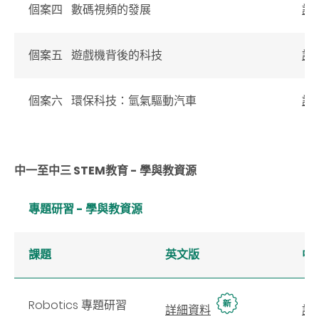
個案四 數碼視頻的發展
詳
個案五 遊戲機背後的科技
詳
個案六 環保科技：氫氣驅動汽車
詳
中一至中三
STEM
教育 - 學與教資源
專題研習
- 學與教資源
課題
英文版
中
Robotics 專題研習
詳細資料
詳