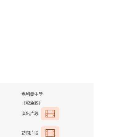
瑪利曼中學
《鯨魚鯨》
演出片段
訪問片段