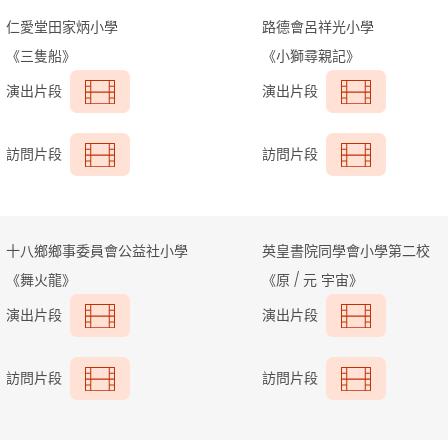
仁愛堂田家炳小學
路德會呂祥光小學
《三隻船》
《小獅尋親記》
演出片段
演出片段
訪問片段
訪問片段
十八鄉鄉事委員會公益社小學
英皇書院同學會小學第二校
《舞火龍》
《原 / 元 宇宙》
演出片段
演出片段
訪問片段
訪問片段