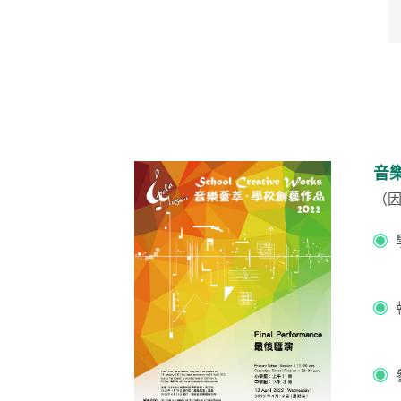
音
（
因