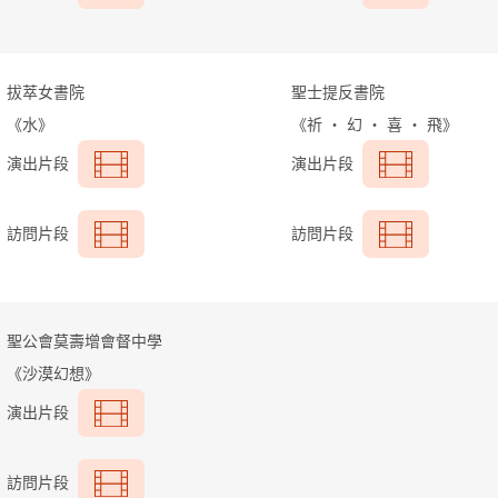
拔萃女書院
聖士提反書院
《水》
《祈
‧
幻
‧
喜
‧
飛》
演出片段
演出片段
訪問片段
訪問片段
聖公會莫壽增會督中學
《沙漠幻想》
演出片段
訪問片段