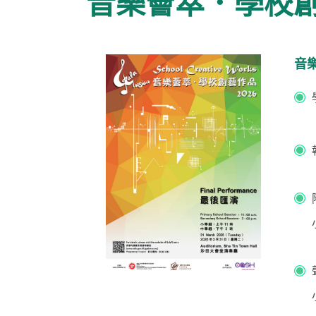
音樂薈萃．學校
音