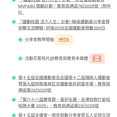
MVPA60 獎勵計劃 - 教育局通函78/2025號（附件
11）
「躍動校園 活力人生」計劃–精英運動員分享會暨
劍擊交流體驗–迎接2025全國運動會倒數200日
分享會教學簡報
PPTX
活動花絮短片@教育局教育多媒體
第十五屆全國運動會及全國第十二屆殘疾人運動會
暨第九屆特殊奧林匹克運動會巡迴嘉年華 - 教育局
通函第23/2025號
「第六十八屆體育節 -
喜迎全運
-
全港校際打氣啦
啦隊大賽
2025
」
-
教育局通函第
23/2025
號
第十五屆全運會一周年倒數分享會暨五人足球交流