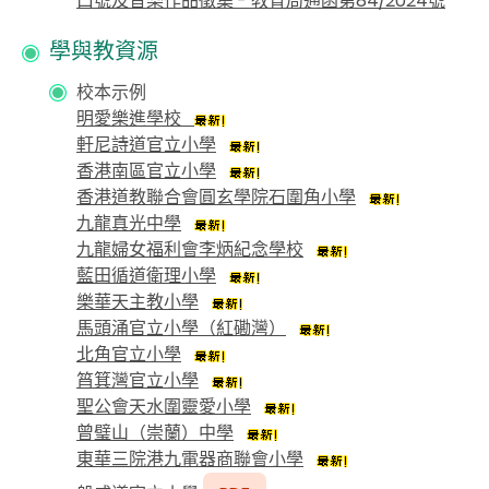
口號及音樂作品徵集 - 教育局通函第84/2024號
學與教資源
校本示例
明愛樂進學校
軒尼詩道官立小學
香港南區官立小學
香港道教聯合會圓玄學院石圍角小學
九龍真光中學
九龍婦女福利會李炳紀念學校
藍田循道衛理小學
樂華天主教小學
馬頭涌官立小學（紅磡灣）
北角官立小學
筲箕灣官立小學
聖公會天水圍靈愛小學
曾璧山（崇蘭）中學
東華三院港九電器商聯會小學