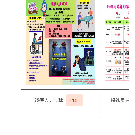
殘疾人乒乓球
PDF
特殊奧運