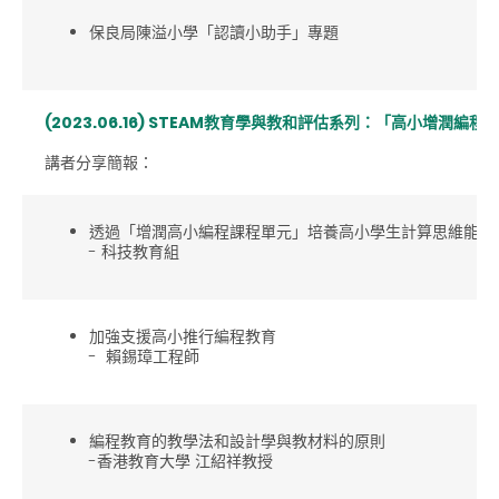
保良局陳溢小學「認讀小助手」專題
(2023.06.16) STEAM教育學與教和評估系列：「高小增潤編程
講者分享簡報：
透過「增潤高小編程課程單元」培養高小學生計算思維能力
- 科技教育組
加強支援高小推行編程教育
- 賴錫璋工程師
編程教育的教學法和設計學與教材料的原則
-香港教育大學 江紹祥教授