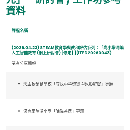
資料
課程名稱
(2026.04.2
3
) STEAM
教育學與教和評估系列：「高小增潤編程
人工智能教育
(
網上研討會
) [
修定
]
](ITED20260048)
講者分享簡報：
天主教領島學校「尋找中華瑰寶 AI
象形解密」專題
保良局陳溢小學「陳溢茶居」專題